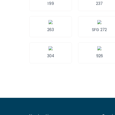
199
237
263
SFG 272
304
926