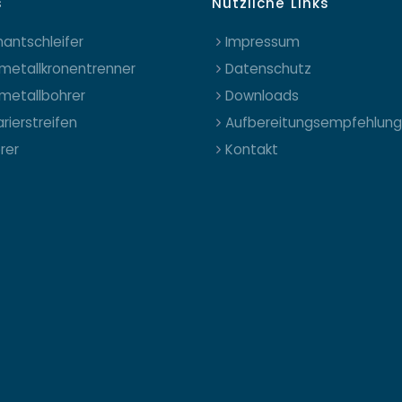
s
Nützliche Links
antschleifer
Impressum
metallkronentrenner
Datenschutz
metallbohrer
Downloads
rierstreifen
Aufbereitungsempfehlun
erer
Kontakt