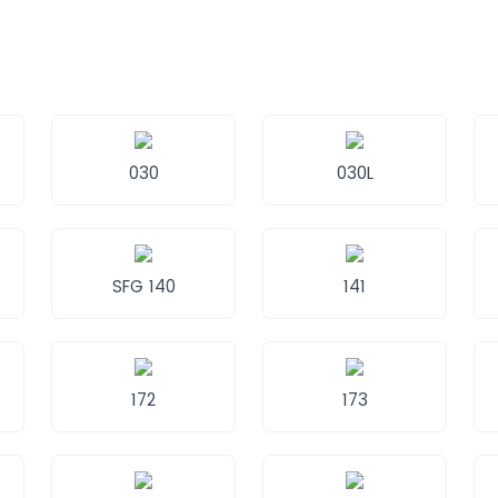
030
030L
SFG 140
141
172
173