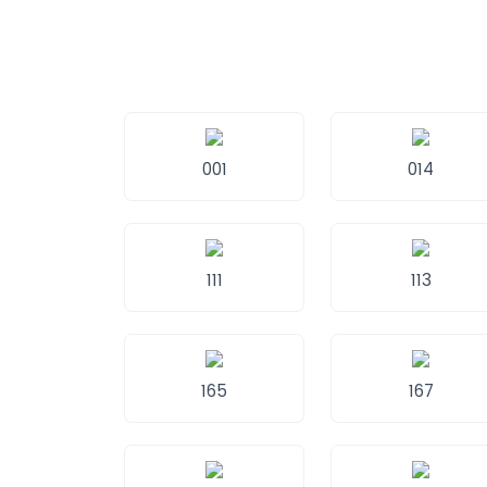
001
014
111
113
165
167