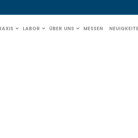
RAXIS
LABOR
ÜBER UNS
MESSEN
NEUIGKEIT
Sinter diamonds
HOME
» SINTER DIAMONDS