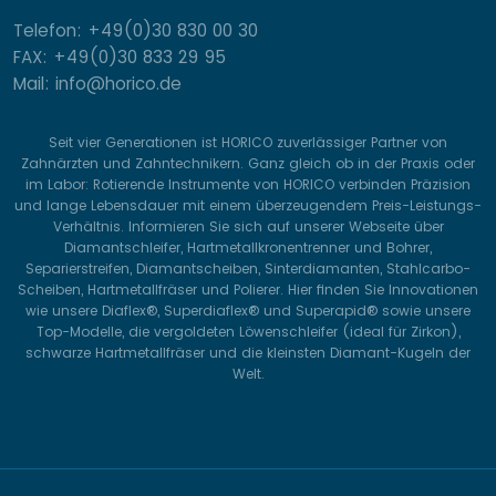
Telefon: +49(0)30 830 00 30
FAX: +49(0)30 833 29 95
Mail: info@horico.de
Seit vier Generationen ist HORICO zuverlässiger Partner von
Zahnärzten und Zahntechnikern. Ganz gleich ob in der Praxis oder
im Labor: Rotierende Instrumente von HORICO verbinden Präzision
und lange Lebensdauer mit einem überzeugendem Preis-Leistungs-
Verhältnis. Informieren Sie sich auf unserer Webseite über
Diamantschleifer, Hartmetallkronentrenner und Bohrer,
Separierstreifen, Diamantscheiben, Sinterdiamanten, Stahlcarbo-
Scheiben, Hartmetallfräser und Polierer. Hier finden Sie Innovationen
wie unsere Diaflex®, Superdiaflex® und Superapid® sowie unsere
Top-Modelle, die vergoldeten Löwenschleifer (ideal für Zirkon),
schwarze Hartmetallfräser und die kleinsten Diamant-Kugeln der
Welt.