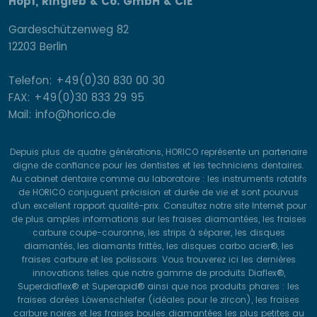
Hopf, Ringleb & Co. GmbH & CIE
Gardeschützenweg 82
12203 Berlin
Telefon: +49(0)30 830 00 30
FAX: +49(0)30 833 29 95
Mail: info@horico.de
Depuis plus de quatre générations, HORICO représente un partenaire
digne de confiance pour les dentistes et les techniciens dentaires.
Au cabinet dentaire comme au laboratoire : les instruments rotatifs
de HORICO conjuguent précision et durée de vie et sont pourvus
d’un excellent rapport qualité-prix. Consultez notre site Internet pour
de plus amples informations sur les fraises diamantées, les fraises
carbure coupe-couronne, les strips à séparer, les disques
diamantés, les diamants frittés, les disques carbo acier®, les
fraises carbure et les polissoirs. Vous trouverez ici les dernières
innovations telles que notre gamme de produits Diaflex®,
Superdiaflex® et Superapid® ainsi que nos produits phares : les
fraises dorées Löwenschleifer (idéales pour le zircon), les fraises
carbure noires et les fraises boules diamantées les plus petites au