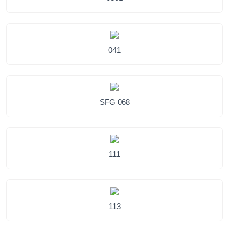
041
SFG 068
111
113