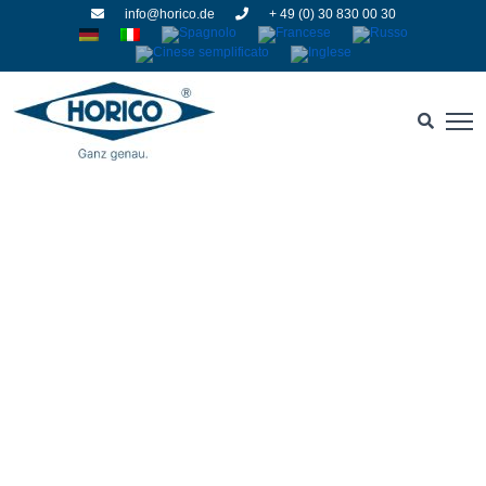
info@horico.de
+ 49 (0) 30 830 00 30
Diamanti sinterizzati
HOME
» DIAMANTI SINTERIZZATI