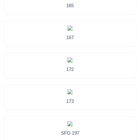
165
167
172
173
SFG 197