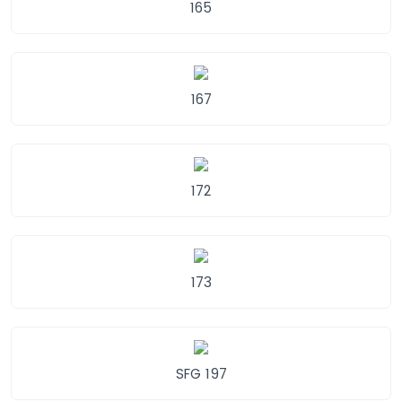
165
167
172
173
SFG 197