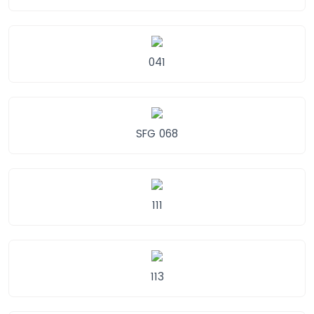
041
SFG 068
111
113