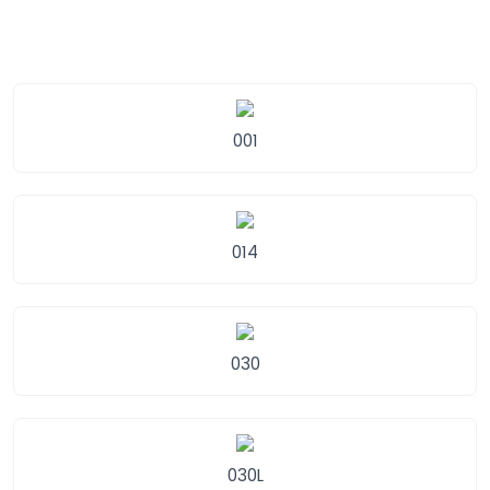
001
014
030
030L