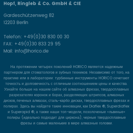
Hopf, Ringleb & Co. GmbH & CIE
Gardeschützenweg 82
12203 Berlin
Telefon: +49(0)30 830 00 30
FAX: +49(0)30 833 29 95
Mail: info@horico.de
На протяжении четырех поколений HORICO является надежным
партнером для стоматологов и зубных техников. Независимо от того, на
практике или в лаборатории: турбинные инструменты HORICO сочетают
точность и долговечность с отличным соотношением цены и качества.
Узнайте больше на нашем сайте об алмазных фрезах, твердосплавных
разрезателях коронок и борах, разделяющих штрипсов, алмазных
дисков, печеных алмазах, сталь-карбо дисках, твердосплавных фрезах и
полирах. Здесь вы найдете такие инновации, как Diaflex ®, Superdiaflex
и Superapid ®, а также наши топ-модели, позолоченые «львиные»
полиры (идеально подходит для циркона), черные твердосплавные
фрезы и самые маленькие в мире алмазные головки.