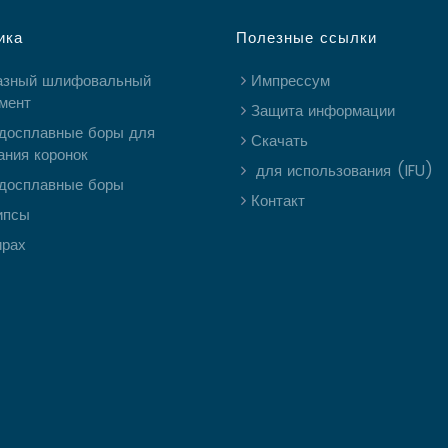
ика
Полезные ссылки
азный шлифовальный
Импрессум
мент
Защита информации
досплавные боры для
Скачать
ания коронок
для использования (IFU)
досплавные боры
Контакт
ипсы
ирах