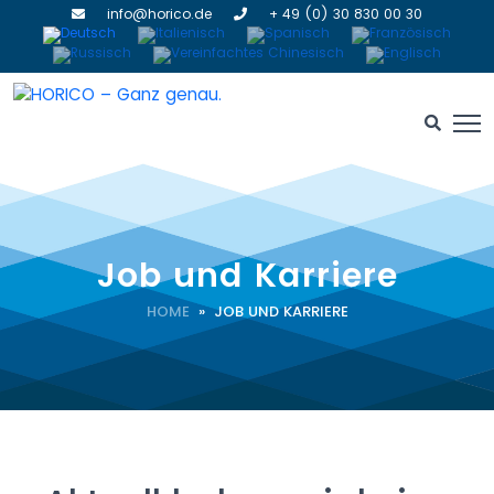
info@horico.de
+ 49 (0) 30 830 00 30
Job und Karriere
HOME
» JOB UND KARRIERE