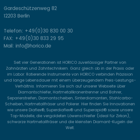
Gardeschützenweg 82
12203 Berlin
Telefon: +49(0)30 830 00 30
FAX: +49(0)30 833 29 95
Mail: info@horico.de
Seit vier Generationen ist HORICO zuverlässiger Partner von
Zahnärzten und Zahntechnikern. Ganz gleich ob in der Praxis oder
im Labor: Rotierende Instrumente von HORICO verbinden Präzision
und lange Lebensdauer mit einem überzeugendem Preis-Leistungs-
Verhältnis. Informieren Sie sich auf unserer Webseite über
Diamantschleifer, Hartmetallkronentrenner und Bohrer,
Separierstreifen, Diamantscheiben, Sinterdiamanten, Stahlcarbo-
Scheiben, Hartmetallfräser und Polierer. Hier finden Sie Innovationen
wie unsere Diaflex®, Superdiaflex® und Superapid® sowie unsere
Top-Modelle, die vergoldeten Löwenschleifer (ideal für Zirkon),
schwarze Hartmetallfräser und die kleinsten Diamant-Kugeln der
Welt.