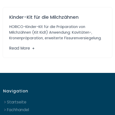
Kinder-Kit für die Milchzähnen
HORICO-Kinder-Kit für die Präparation von
Milchzähnen (Kit Kid1) Anwendung: Kavitäten-,
Kronenpräparation, erweiterte Fissurenversiegelung.
Vorteile: Praktische Auswahl von Diamant- und
Read More
Hartmetall-schleifern […]
Navigation
Startseite
Fachhandel