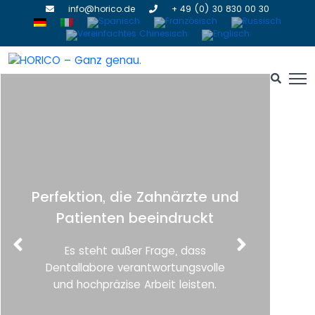
info@horico.de
+ 49 (0) 30 830 00 30
Perfektion, die Zahnärzte und
HORI
Patienten beeindruckt
Es steht außer Frage, dass
Dentallabore verantwortungsvolle
und hochpräzise Arbeit leisten.