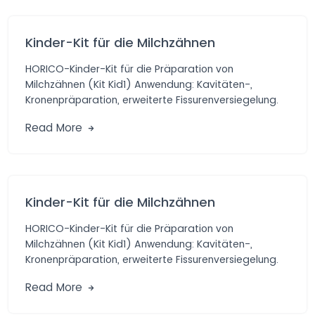
Kinder-Kit für die Milchzähnen
HORICO-Kinder-Kit für die Präparation von
Milchzähnen (Kit Kid1) Anwendung: Kavitäten-,
Kronenpräparation, erweiterte Fissurenversiegelung.
Vorteile: Praktische Auswahl von Diamant- und
Read More
Hartmetall-schleifern […]
Kinder-Kit für die Milchzähnen
HORICO-Kinder-Kit für die Präparation von
Milchzähnen (Kit Kid1) Anwendung: Kavitäten-,
Kronenpräparation, erweiterte Fissurenversiegelung.
Vorteile: Praktische Auswahl von Diamant- und
Read More
Hartmetall-schleifern […]