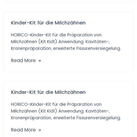
Kinder-Kit für die Milchzähnen
HORICO-Kinder-Kit für die Präparation von
Milchzähnen (Kit Kid1) Anwendung: Kavitäten-,
Kronenpräparation, erweiterte Fissurenversiegelung.
Vorteile: Praktische Auswahl von Diamant- und
Read More
Hartmetall-schleifern […]
Kinder-Kit für die Milchzähnen
HORICO-Kinder-Kit für die Präparation von
Milchzähnen (Kit Kid1) Anwendung: Kavitäten-,
Kronenpräparation, erweiterte Fissurenversiegelung.
Vorteile: Praktische Auswahl von Diamant- und
Read More
Hartmetall-schleifern […]