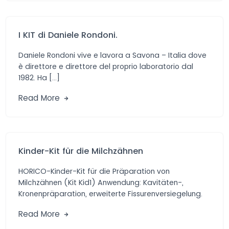
I KIT di Daniele Rondoni.
Daniele Rondoni vive e lavora a Savona – Italia dove
è direttore e direttore del proprio laboratorio dal
1982. Ha […]
Read More
Kinder-Kit für die Milchzähnen
HORICO-Kinder-Kit für die Präparation von
Milchzähnen (Kit Kid1) Anwendung: Kavitäten-,
Kronenpräparation, erweiterte Fissurenversiegelung.
Vorteile: Praktische Auswahl von Diamant- und
Read More
Hartmetall-schleifern […]