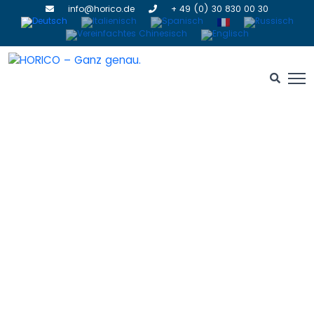
info@horico.de
+ 49 (0) 30 830 00 30
Neuigkeiten
HOME
» NEUIGKEITEN