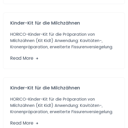
Kinder-Kit für die Milchzähnen
HORICO-Kinder-Kit für die Präparation von
Milchzähnen (Kit Kid1) Anwendung: Kavitäten-,
Kronenpräparation, erweiterte Fissurenversiegelung.
Vorteile: Praktische Auswahl von Diamant- und
Read More
Hartmetall-schleifern […]
Kinder-Kit für die Milchzähnen
HORICO-Kinder-Kit für die Präparation von
Milchzähnen (Kit Kid1) Anwendung: Kavitäten-,
Kronenpräparation, erweiterte Fissurenversiegelung.
Vorteile: Praktische Auswahl von Diamant- und
Read More
Hartmetall-schleifern […]