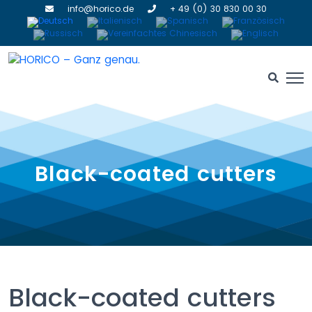
info@horico.de
+ 49 (0) 30 830 00 30
Black-coated cutters
Black-coated cutters