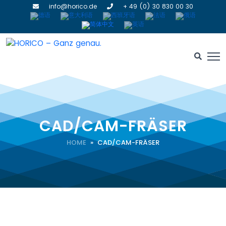
info@horico.de
+ 49 (0) 30 830 00 30
CAD/CAM-FRÄSER
HOME
» CAD/CAM-FRÄSER