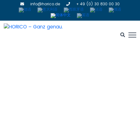
info@horico.de
+ 49 (0) 30 830 00 30
Recommendations for
use (IFU)
HOME
» RECOMMENDATIONS FOR USE (IFU)