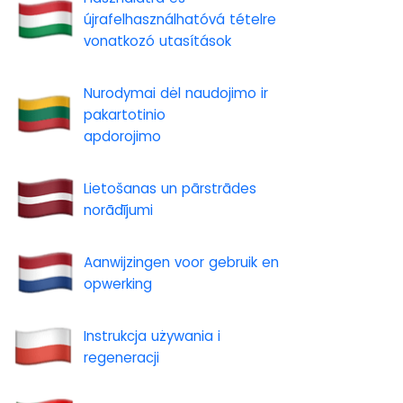
újrafelhasználhatóvá tételre
vonatkozó utasítások
Nurodymai dėl naudojimo ir
pakartotinio
apdorojimo
Lietošanas un pārstrādes
norādījumi
Aanwijzingen voor gebruik en
opwerking
Instrukcja używania i
regeneracji