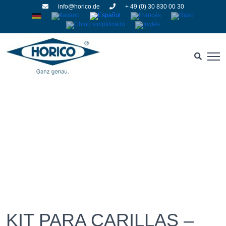
info@horico.de
+ 49 (0) 30 830 00 30
KIT PARA CARILLAS – AS
KIT PARA CARILLAS –