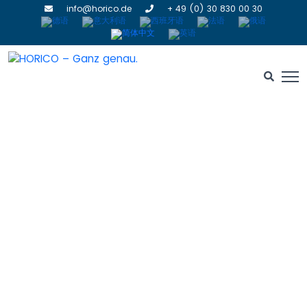
info@horico.de
+ 49 (0) 30 830 00 30
CAD/CAM-FRÄSER
HOME
» CAD/CAM-FRÄSER