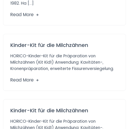
1982. Ha […]
Read More
Kinder-Kit für die Milchzähnen
HORICO-Kinder-Kit für die Präparation von
Milchzähnen (Kit Kid1) Anwendung: Kavitäten-,
Kronenpräparation, erweiterte Fissurenversiegelung.
Vorteile: Praktische Auswahl von Diamant- und
Read More
Hartmetall-schleifern […]
Kinder-Kit für die Milchzähnen
HORICO-Kinder-Kit für die Präparation von
Milchzähnen (Kit Kid1) Anwendung: Kavitäten-,