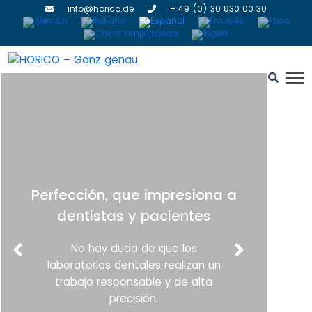
info@horico.de
+ 49 (0) 30 830 00 30
Perfección, que impresiona a
H
dentistas y pacientes
No hay duda de que los
laboratorios dentales realizan un
trabajo responsable y de alta
precisión.