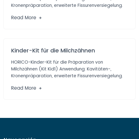
Kronenpräparation, erweiterte Fissurenversiegelung.
Vorteile: Praktische Auswahl von Diamant- und
Read More
Hartmetall-schleifern […]
Kinder-Kit für die Milchzähnen
HORICO-Kinder-Kit für die Präparation von
Milchzähnen (Kit Kid1) Anwendung: Kavitäten-,
Kronenpräparation, erweiterte Fissurenversiegelung.
Vorteile: Praktische Auswahl von Diamant- und
Read More
Hartmetall-schleifern […]