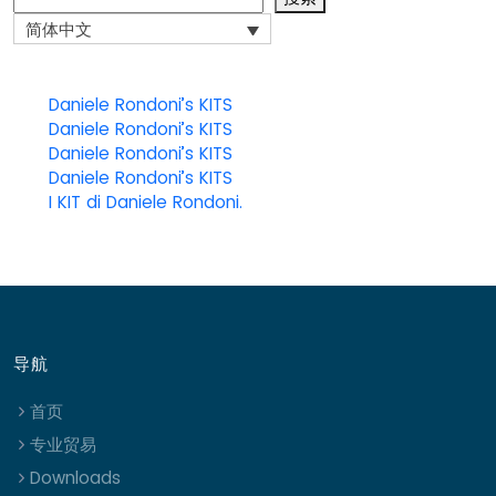
简体中文
Daniele Rondoni’s KITS
Daniele Rondoni’s KITS
Daniele Rondoni’s KITS
Daniele Rondoni’s KITS
I KIT di Daniele Rondoni.
导航
首页
专业贸易
Downloads