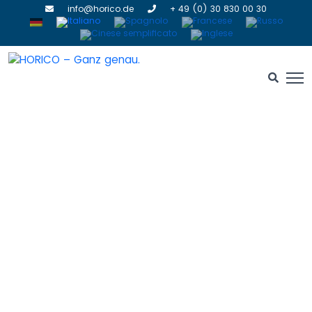
info@horico.de
+ 49 (0) 30 830 00 30
I dischi Stahlcarbo®
HOME
» I DISCHI STAHLCARBO®