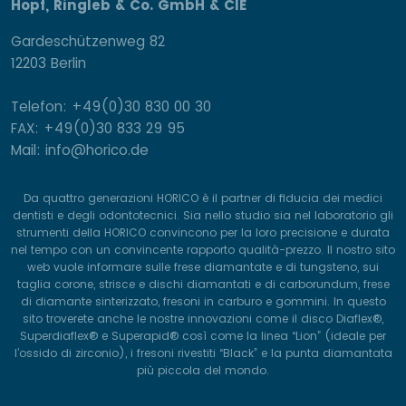
Hopf, Ringleb & Co. GmbH & CIE
Gardeschützenweg 82
12203 Berlin
Telefon: +49(0)30 830 00 30
FAX: +49(0)30 833 29 95
Mail: info@horico.de
Da quattro generazioni HORICO è il partner di fiducia dei medici
dentisti e degli odontotecnici. Sia nello studio sia nel laboratorio gli
strumenti della HORICO convincono per la loro precisione e durata
nel tempo con un convincente rapporto qualità-prezzo. Il nostro sito
web vuole informare sulle frese diamantate e di tungsteno, sui
taglia corone, strisce e dischi diamantati e di carborundum, frese
di diamante sinterizzato, fresoni in carburo e gommini. In questo
sito troverete anche le nostre innovazioni come il disco Diaflex®,
Superdiaflex® e Superapid® così come la linea “Lion” (ideale per
l’ossido di zirconio), i fresoni rivestiti “Black” e la punta diamantata
più piccola del mondo.