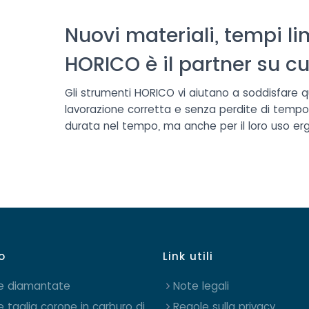
Nuovi materiali, tempi lim
HORICO è il partner su c
Gli strumenti HORICO vi aiutano a soddisfare 
lavorazione corretta e senza perdite di tempo
durata nel tempo, ma anche per il loro uso e
o
Link utili
e diamantate
Note legali
e taglia corone in carburo di
Regole sulla privacy