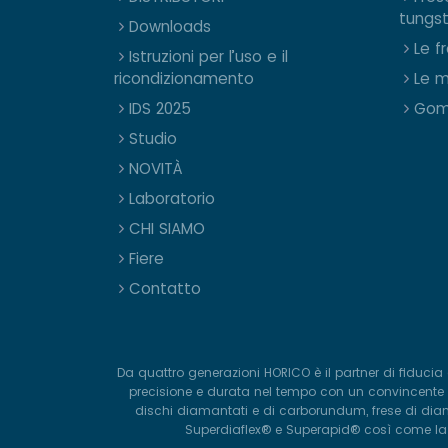
tungs
Downloads
Le f
Istruzioni per l’uso e il
ricondizionamento
Le m
IDS 2025
Gom
Studio
NOVITÀ
Laboratorio
CHI SIAMO
Fiere
Contatto
Da quattro generazioni HORICO è il partner di fiducia 
precisione e durata nel tempo con un convincente ra
dischi diamantati e di carborundum, frese di diama
Superdiaflex® e Superapid® così come la lin