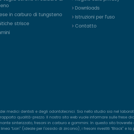
teno
Downloads
rese in carburo di tungsteno
Istruzioni per l’uso
itiche strisce
Contatto
mini
dei medici dentisti e degli odontotecnici. Sia nello studio sia nel labora
pporto qualità-prezzo. Il nostro sito web vuole informare sulle frese dia
nte sinterizzato, fresoni in carburo e gommini. In questo sito troverete 
ea “Lion” (ideale per l’ossido di zirconio), i fresoni rivestiti “Black” 