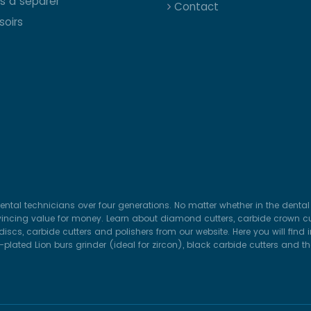
ps à séparer
Contact
soirs
ental technicians over four generations. No matter whether in the dental 
vincing value for money. Learn about diamond cutters, carbide crown cut
iscs, carbide cutters and polishers from our website. Here you will find
lated Lion burs grinder (ideal for zircon), black carbide cutters and t