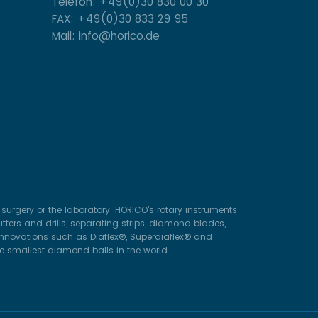
Telefon: +49(0)30 830 00 30
FAX: +49(0)30 833 29 95
Mail: info@horico.de
surgery or the laboratory: HORICO’s rotary instruments
ters and drills, separating strips, diamond blades,
 innovations such as Diaflex®, Superdiaflex® and
he smallest diamond balls in the world.