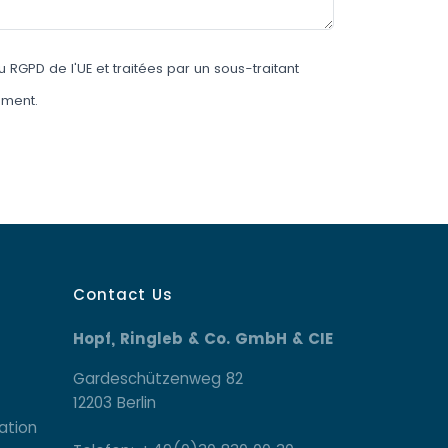
GPD de l'UE et traitées par un sous-traitant
oment.
Contact Us
Hopf, Ringleb & Co. GmbH & CIE
Gardeschützenweg 82
12203 Berlin
ation