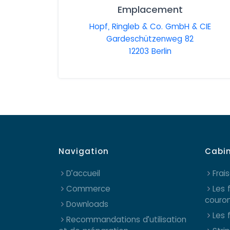
Emplacement
Hopf, Ringleb & Co. GmbH & CIE
Gardeschützenweg 82
12203 Berlin
Navigation
Cabi
D’accueil
Frai
Commerce
Les 
couro
Downloads
Les 
Recommandations d’utilisation