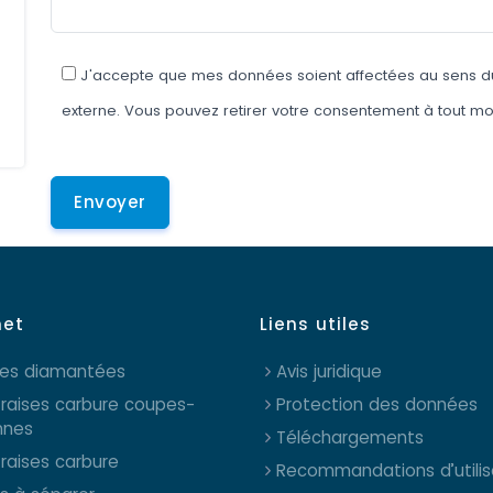
J'accepte que mes données soient affectées au sens du R
externe. Vous pouvez retirer votre consentement à tout m
net
Liens utiles
ses diamantées
Avis juridique
fraises carbure coupes-
Protection des données
nnes
Téléchargements
fraises carbure
Recommandations d’utilis