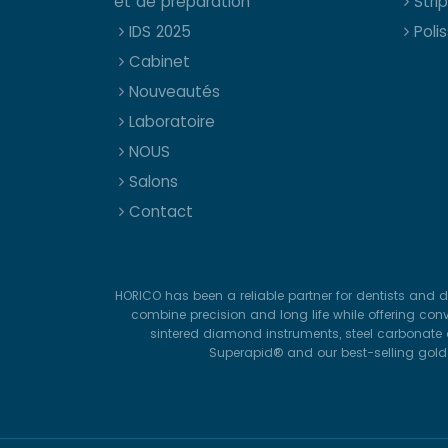
et de préparation
Stri
IDS 2025
Polis
Cabinet
Nouveautés
Laboratoire
NOUS
Salons
Contact
HORICO has been a reliable partner for dentists and d
combine precision and long life while offering con
sintered diamond instruments, steel carbonate d
Superapid® and our best-selling gold-p