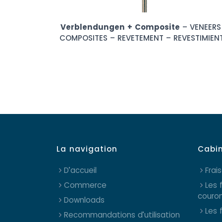
Verblendungen + Composite
– VENEERS
COMPOSITES – REVETEMENT – REVESTIMIEN
La navigation
Cabi
D’accueil
Frai
Commerce
Les 
couro
Downloads
Les 
Recommandations d’utilisation