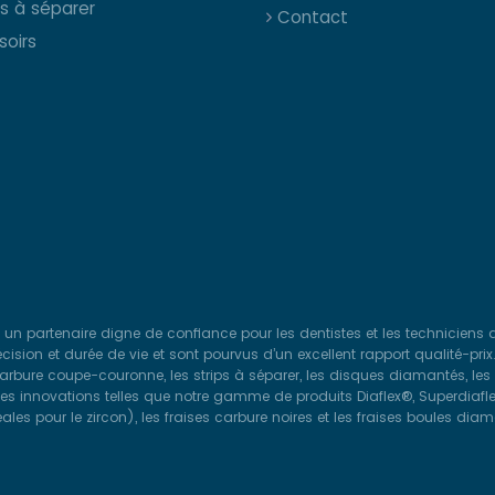
ps à séparer
Contact
soirs
 un partenaire digne de confiance pour les dentistes et les techniciens 
ision et durée de vie et sont pourvus d’un excellent rapport qualité-prix
carbure coupe-couronne, les strips à séparer, les disques diamantés, les d
nières innovations telles que notre gamme de produits Diaflex®, Superdiaf
ales pour le zircon), les fraises carbure noires et les fraises boules di