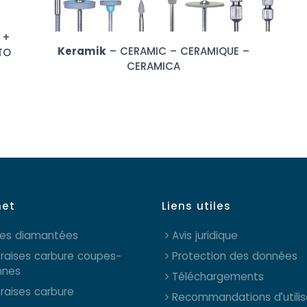
 +
Keramik
– CERAMIC – CERAMIQUE –
TO
CERAMICA
net
Liens utiles
ses diamantées
Avis juridique
fraises carbure coupes-
Protection des données
nnes
Téléchargements
fraises carbure
Recommandations d’utilis