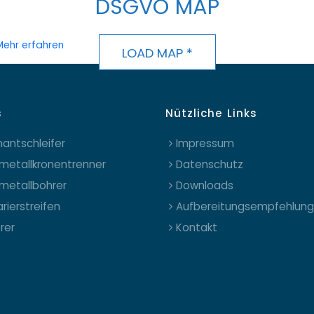
DSGVO MAP
Mehr erfahren
LOAD MAP *
s
Nützliche Links
antschleifer
Impressum
metallkronentrenner
Datenschutz
metallbohrer
Downloads
rierstreifen
Aufbereitungsempfehlun
erer
Kontakt