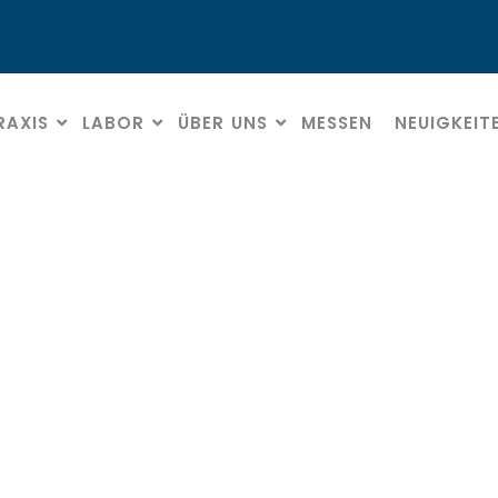
RAXIS
LABOR
ÜBER UNS
MESSEN
NEUIGKEIT
Fachhandel
HOME
» FACHHANDEL