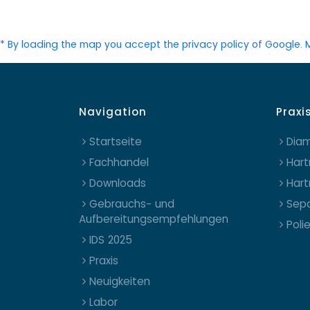
* By loading the map you accept the privacy policy of Google.
Navigation
Praxi
Startseite
Diam
Fachhandel
Hart
Downloads
Hart
Gebrauchs- und
Sepa
Aufbereitungsempfehlungen
Poli
IDS 2025
Praxis
Neuigkeiten
Labor