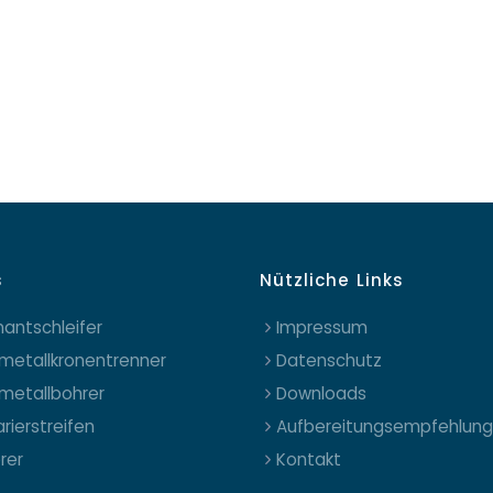
s
Nützliche Links
antschleifer
Impressum
metallkronentrenner
Datenschutz
metallbohrer
Downloads
rierstreifen
Aufbereitungsempfehlun
erer
Kontakt