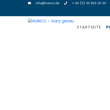
info@horico.de
+ 49 (0) 30 830 00 30
STARTSEITE
P
H