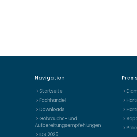
Navigation
Praxi
Startseite
Diam
Fachhandel
Hart
Downloads
Hart
Gebrauchs- und
Sepa
Aufbereitungsempfehlungen
Poli
IDS 2025