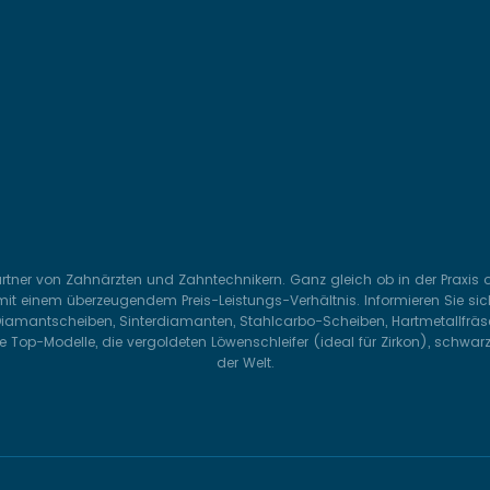
Partner von Zahnärzten und Zahntechnikern. Ganz gleich ob in der Praxis
it einem überzeugendem Preis-Leistungs-Verhältnis. Informieren Sie sich
 Diamantscheiben, Sinterdiamanten, Stahlcarbo-Scheiben, Hartmetallfräser
 Top-Modelle, die vergoldeten Löwenschleifer (ideal für Zirkon), schwar
der Welt.