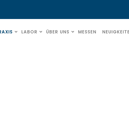
RAXIS
LABOR
ÜBER UNS
MESSEN
NEUIGKEIT
artmetallkronentrenn
HOME
» HARTMETALLKRONENTRENNER