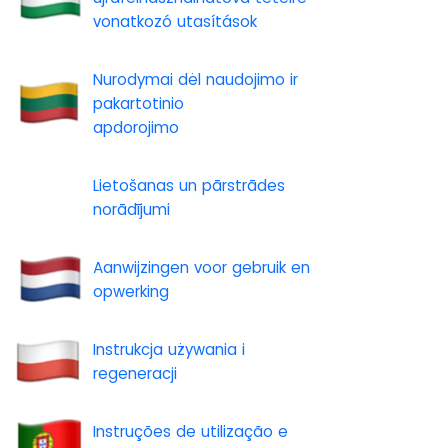
vonatkozó utasítások
Nurodymai dėl naudojimo ir
pakartotinio
apdorojimo
Lietošanas un pārstrādes
norādījumi
Aanwijzingen voor gebruik en
opwerking
Instrukcja używania i
regeneracji
Instruções de utilização e