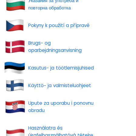
Указания за употреба и
повторна обработка
Pokyny k použití a přípravě
Brugs- og
oparbejdningsanvisning
Kasutus- ja töötlemisjuhised
Käyttö- ja valmisteluohjeet
Upute za uporabu i ponovnu
obradu
Használatra és
újrafelhasználhatóvá tételre