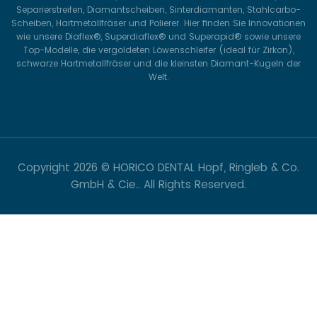
Separierstreifen, Diamantscheiben, Sinterdiamanten, Stahlcarbo-
Scheiben, Hartmetallfräser und Polierer. Hier finden Sie Innovationen
wie unsere Diaflex®, Superdiaflex® und Superapid® sowie unsere
Top-Modelle, die vergoldeten Löwenschleifer (ideal für Zirkon),
schwarze Hartmetallfräser und die kleinsten Diamant-Kugeln der
Welt.
Copyright
2026 © HORICO DENTAL Hopf, Ringleb & Co.
GmbH & Cie.. All Rights Reserved.