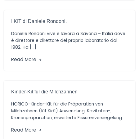
I KIT di Daniele Rondoni.
Daniele Rondoni vive e lavora a Savona – Italia dove
è direttore e direttore del proprio laboratorio dal
1982. Ha […]
Read More
Kinder-Kit für die Milchzähnen
HORICO-Kinder-Kit für die Präparation von
Milchzähnen (Kit Kid1) Anwendung: Kavitäten-,
Kronenpräparation, erweiterte Fissurenversiegelung.
Vorteile: Praktische Auswahl von Diamant- und
Read More
Hartmetall-schleifern […]