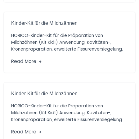
Kinder-Kit für die Milchzähnen
HORICO-Kinder-Kit für die Präparation von
Milchzähnen (Kit Kid1) Anwendung: Kavitäten-,
Kronenpräparation, erweiterte Fissurenversiegelung.
Vorteile: Praktische Auswahl von Diamant- und
Read More
Hartmetall-schleifern […]
Kinder-Kit für die Milchzähnen
HORICO-Kinder-Kit für die Präparation von
Milchzähnen (Kit Kid1) Anwendung: Kavitäten-,
Kronenpräparation, erweiterte Fissurenversiegelung.
Vorteile: Praktische Auswahl von Diamant- und
Read More
Hartmetall-schleifern […]