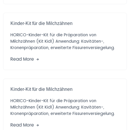
Kinder-Kit für die Milchzähnen
HORICO-Kinder-Kit für die Präparation von
Milchzähnen (Kit Kid1) Anwendung: Kavitäten-,
Kronenpräparation, erweiterte Fissurenversiegelung.
Vorteile: Praktische Auswahl von Diamant- und
Read More
Hartmetall-schleifern […]
Kinder-Kit für die Milchzähnen
HORICO-Kinder-Kit für die Präparation von
Milchzähnen (Kit Kid1) Anwendung: Kavitäten-,
Kronenpräparation, erweiterte Fissurenversiegelung.
Vorteile: Praktische Auswahl von Diamant- und
Read More
Hartmetall-schleifern […]