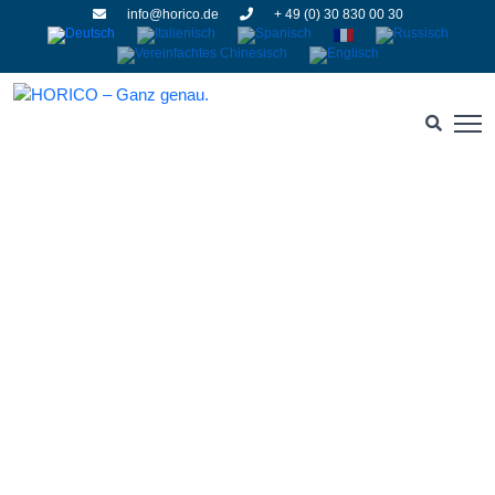
info@horico.de
+ 49 (0) 30 830 00 30
Kronenpräparation
HOME
» KRONENPRÄPARATION