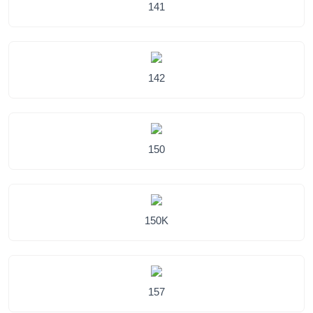
141
142
150
150K
157