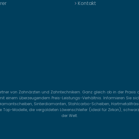
erer
Kontakt
Partner von Zahnärzten und Zahntechnikern. Ganz gleich ob in der Praxis
it einem überzeugendem Preis-Leistungs-Verhältnis. Informieren Sie sich
 Diamantscheiben, Sinterdiamanten, Stahlcarbo-Scheiben, Hartmetallfräser
 Top-Modelle, die vergoldeten Löwenschleifer (ideal für Zirkon), schwar
der Welt.