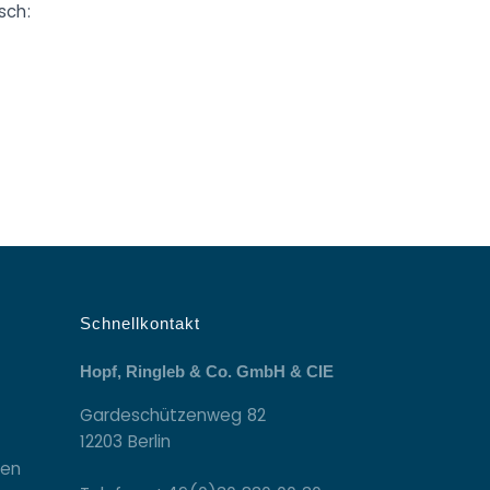
sch:
Schnellkontakt
Hopf, Ringleb & Co. GmbH & CIE
Gardeschützenweg 82
12203 Berlin
gen