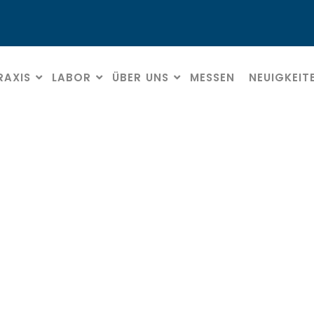
RAXIS
LABOR
ÜBER UNS
MESSEN
NEUIGKEIT
Datenschutz
HOME
» DATENSCHUTZ