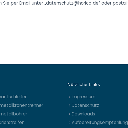
Sie per Email unter „datenschutz@horico de“ oder postali
Nützliche Links
antschleifer
Impressum
metallkronentrenner
Datenschutz
metallbohrer
Downloads
rierstreifen
Aufbereitungsempfehlun